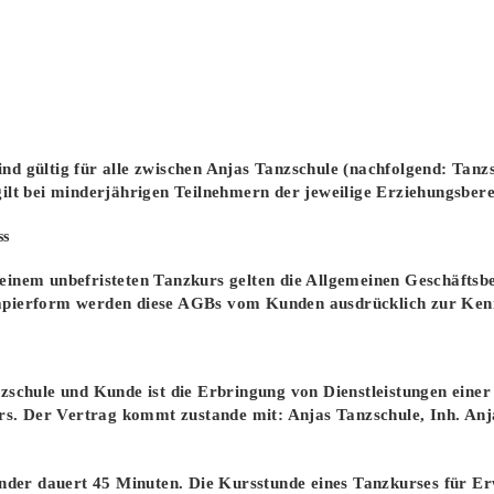
d gültig für alle zwischen Anjas Tanzschule (nachfolgend: Tan
ilt bei minderjährigen Teilnehmern der jeweilige Erziehungsbere
ss
einem unbefristeten Tanzkurs gelten die Allgemeinen Geschäftsb
apierform werden diese AGBs vom Kunden ausdrücklich zur Ken
zschule und Kunde ist die Erbringung von Dienstleistungen einer
urs. Der Vertrag kommt zustande mit: Anjas Tanzschule, Inh. An
inder dauert 45 Minuten. Die Kursstunde eines Tanzkurses für E