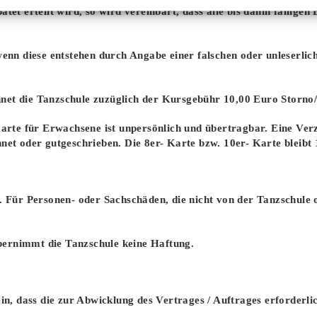
tet erteilt wird, so wird vereinbart, dass alle bis dahin fällige
 wenn diese entstehen durch Angabe einer falschen oder unleserl
net die Tanzschule zuzüglich der Kursgebühr 10,00 Euro Storno
Karte für Erwachsene ist unpersönlich und übertragbar. Eine Ver
net oder gutgeschrieben. Die 8er- Karte bzw. 10er- Karte bleibt 
r. Für Personen- oder Sachschäden, die nicht von der Tanzschule
ernimmt die Tanzschule keine Haftung.
ein, dass die zur Abwicklung des Vertrages / Auftrages erforderl