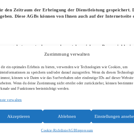
ür den Zeitraum der Erbringung der Dienstleistung gespeichert.
geben. Diese AGBs können von Ihnen auch auf der Internetseite
Kursangebot zu entnehmen und verstehen sich pro Person inklu
Zustimmung verwalten
en von der Tanzschule angebotenen Zahlungsarten im Voraus zu
dir ein optimales Erlebnis zu bieten, verwenden wir Technologien wie Cookies, um
äteinformationen zu speichern und/oder darauf zuzugreifen. Wenn du diesen Technologi
timmst, können wir Daten wie das Surfverhalten oder eindeutige IDs auf dieser Website
arbeiten. Wenn du deine Zustimmung nicht erteilst oder zurückziehst, können bestimmte
kmale und Funktionen beeinträchtigt werden.
nste verwalten
Akzeptieren
Ablehnen
Einstellungen anseh
 der 5. des Beitragsmonats. Falls der 5. auf ein Wochenende oder
Cookie-Richtlinie
AGB
Impressum