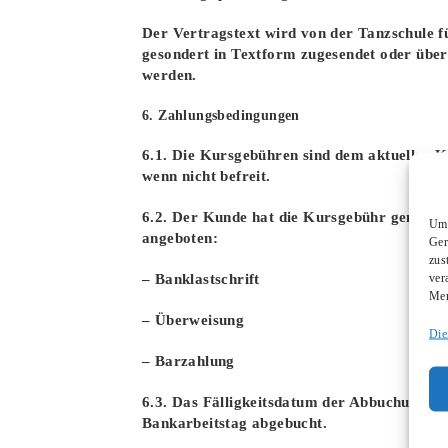
Der Vertragstext wird von der Tanzschule f
gesondert in Textform zugesendet oder über
werden.
6. Zahlungsbedingungen
6.1. Die Kursgebühren sind dem aktuellen 
wenn nicht befreit.
6.2. Der Kunde hat die Kursgebühr gemäß d
Um 
angeboten:
Ger
zus
ver
– Banklastschrift
Mer
– Überweisung
Die
– Barzahlung
6.3. Das Fälligkeitsdatum der Abbuchung ist
Bankarbeitstag abgebucht.